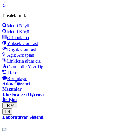
Open
toolbar
Erişilebilirlik
Metni Büyüt
Metni Küçült
Gri tonlama
Yüksek Contrast
Düşük Contrast
Açık Arkaplan
Linklerin altını çiz
Okunabilir Yazı Tipi
Reset
Bize ulaşın
Aday Öğrenci
Mezunlar
Uluslararası Öğrenci
İletişim
TR
EN
Laboratuvar Sistemi